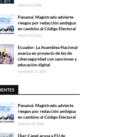
febrero 03, 2026
Panamá: Magistrado advierte
riesgos por redacción ambigua
en cambios al Código Electoral
febrero 03, 2026
Ecuador: La Asamblea Nacional
avanza en proyecto de ley de
ciberseguridad con sanciones y
educación digital
noviembre 27, 2025
IENTES
Panamá: Magistrado advierte
riesgos por redacción ambigua
en cambios al Código Electoral
February 03, 2026
Díaz-Canel acusa a EU de