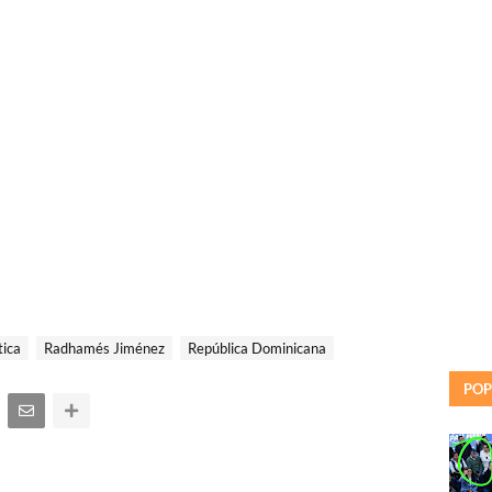
tica
Radhamés Jiménez
República Dominicana
POP