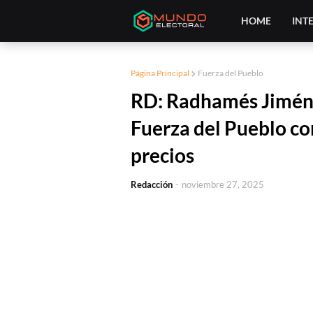
HOME
INT
Página Principal
Fuerza del Pueblo
RD: Radhamés Jiméne
Fuerza del Pueblo c
precios
Redacción
-
noviembre 27, 2025