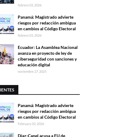
febrero 03, 2026
Panamá: Magistrado advierte
riesgos por redacción ambigua
en cambios al Código Electoral
febrero 03, 2026
Ecuador: La Asamblea Nacional
avanza en proyecto de ley de
ciberseguridad con sanciones y
educación digital
noviembre 27, 2025
IENTES
Panamá: Magistrado advierte
riesgos por redacción ambigua
en cambios al Código Electoral
February 03, 2026
Díaz-Canel acusa a EU de