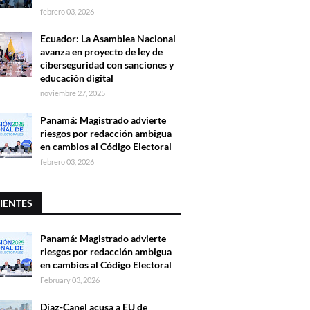
febrero 03, 2026
Ecuador: La Asamblea Nacional
avanza en proyecto de ley de
ciberseguridad con sanciones y
educación digital
noviembre 27, 2025
Panamá: Magistrado advierte
riesgos por redacción ambigua
en cambios al Código Electoral
febrero 03, 2026
IENTES
Panamá: Magistrado advierte
riesgos por redacción ambigua
en cambios al Código Electoral
February 03, 2026
Díaz-Canel acusa a EU de