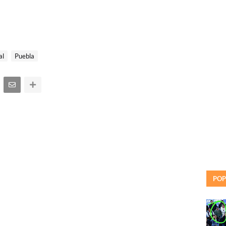
al
Puebla
POP