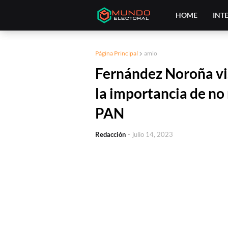
HOME
INT
Página Principal
amlo
Fernández Noroña vis
la importancia de no 
PAN
Redacción
-
julio 14, 2023