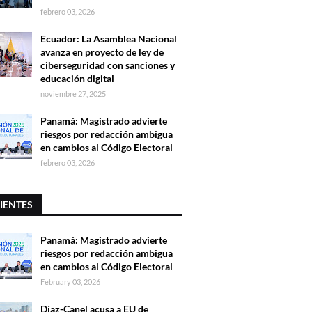
febrero 03, 2026
Ecuador: La Asamblea Nacional
avanza en proyecto de ley de
ciberseguridad con sanciones y
educación digital
noviembre 27, 2025
Panamá: Magistrado advierte
riesgos por redacción ambigua
en cambios al Código Electoral
febrero 03, 2026
IENTES
Panamá: Magistrado advierte
riesgos por redacción ambigua
en cambios al Código Electoral
February 03, 2026
Díaz-Canel acusa a EU de