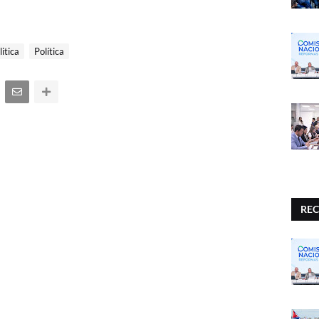
litica
Política
REC