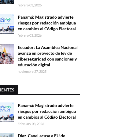
febrero 03, 2026
Panamá: Magistrado advierte
riesgos por redacción ambigua
en cambios al Código Electoral
febrero 03, 2026
Ecuador: La Asamblea Nacional
avanza en proyecto de ley de
ciberseguridad con sanciones y
educación digital
noviembre 27, 2025
IENTES
Panamá: Magistrado advierte
riesgos por redacción ambigua
en cambios al Código Electoral
February 03, 2026
Díaz-Canel acusa a EU de