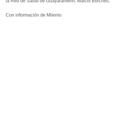
la Red de Salud de Guayaramerín, Maicol Borches.
Con información de Milenio