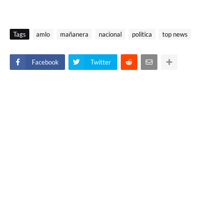
Tags
amlo
mañanera
nacional
politica
top news
Facebook
Twitter