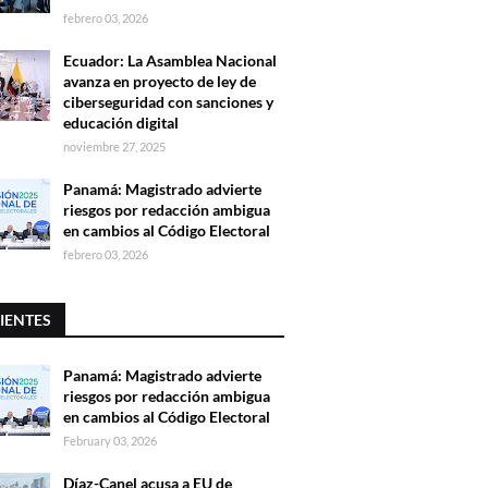
febrero 03, 2026
Ecuador: La Asamblea Nacional
avanza en proyecto de ley de
ciberseguridad con sanciones y
educación digital
noviembre 27, 2025
Panamá: Magistrado advierte
riesgos por redacción ambigua
en cambios al Código Electoral
febrero 03, 2026
IENTES
Panamá: Magistrado advierte
riesgos por redacción ambigua
en cambios al Código Electoral
February 03, 2026
Díaz-Canel acusa a EU de